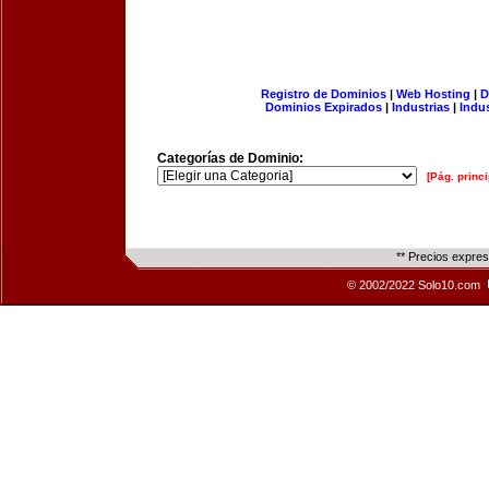
Registro de Dominios
|
Web Hosting
|
D
Dominios Expirados
|
Industrias
|
Indu
Categorías de Dominio:
[Pág. princi
** Precios expre
© 2002/2022 Solo10.com