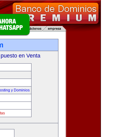
m
 puesto en Venta
sting y Dominios
tas