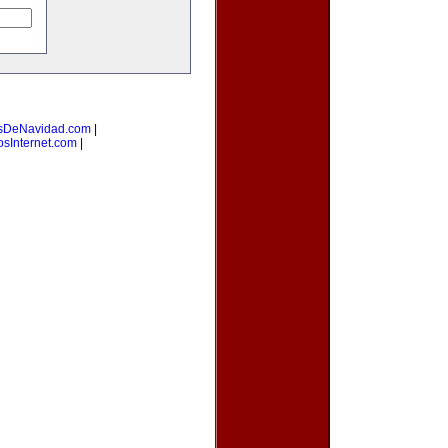
sDeNavidad.com
|
osInternet.com
|