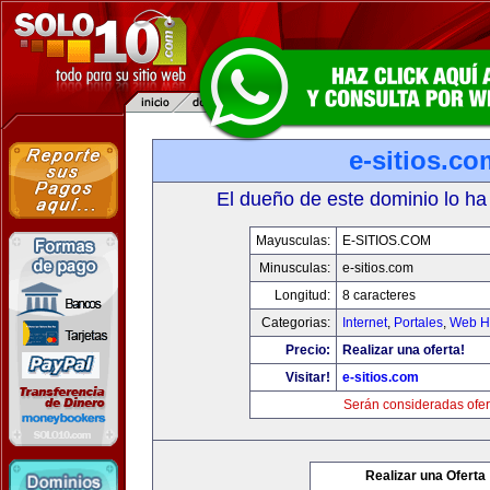
e-sitios.co
El dueño de este dominio lo ha
Mayusculas:
E-SITIOS.COM
Minusculas:
e-sitios.com
Longitud:
8 caracteres
Categorias:
Internet
,
Portales
,
Web Ho
Precio:
Realizar una oferta!
Visitar!
e-sitios.com
Serán consideradas ofer
Realizar una Oferta