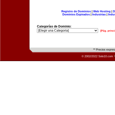
Registro de Dominios
|
Web Hosting
|
D
Dominios Expirados
|
Industrias
|
Indu
Categorías de Dominio:
[Pág. princi
** Precios expre
© 2002/2022 Solo10.com