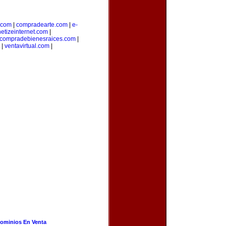
.com
|
compradearte.com
|
e-
etizeinternet.com
|
compradebienesraices.com
|
|
ventavirtual.com
|
ominios En Venta