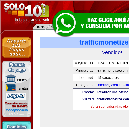
trafficmonetiz
Vendido!
Mayusculas:
TRAFFICMONETIZ
Minusculas:
trafficmonetize.com
Longitud:
15 caracteres
Categorias:
Internet
,
Web Hostin
Precio:
Realizar una oferta
Visitar!
trafficmonetize.co
Serán consideradas ofer