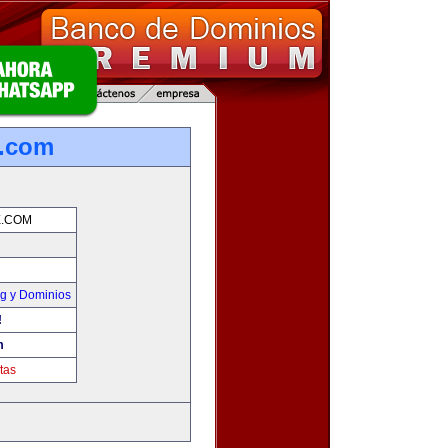
e.com
E.COM
g y Dominios
!
m
tas