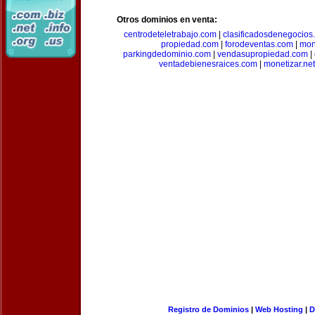
Otros dominios en venta:
centrodeteletrabajo.com
|
clasificadosdenegocios
propiedad.com
|
forodeventas.com
|
mon
parkingdedominio.com
|
vendasupropiedad.com
|
ventadebienesraices.com
|
monetizar.net
Registro de Dominios
|
Web Hosting
|
D