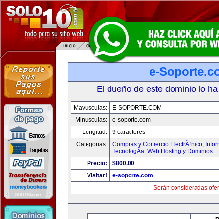
e-Soporte.c
El dueño de este dominio lo ha
Mayusculas:
E-SOPORTE.COM
Minusculas:
e-soporte.com
Longitud:
9 caracteres
Categorias:
Compras y Comercio ElectrÃ³nico
,
Info
TecnologÃ­a
,
Web Hosting y Dominios
Precio:
$800.00
Visitar!
e-soporte.com
Serán consideradas ofer