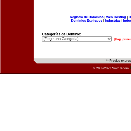
Registro de Dominios
|
Web Hosting
|
D
Dominios Expirados
|
Industrias
|
Indu
Categorías de Dominio:
[Pág. princi
** Precios expre
© 2002/2022 Solo10.com