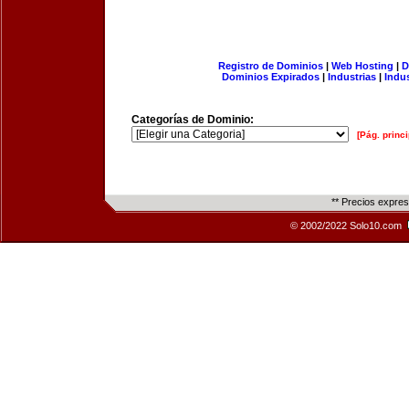
Registro de Dominios
|
Web Hosting
|
D
Dominios Expirados
|
Industrias
|
Indu
Categorías de Dominio:
[Pág. princi
** Precios expre
© 2002/2022 Solo10.com