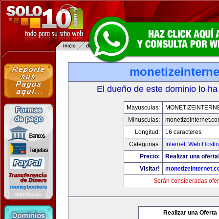
monetizeintern
El dueño de este dominio lo ha
Mayusculas:
MONETIZEINTERN
Minusculas:
monetizeinternet.c
Longitud:
16 caracteres
Categorias:
Internet
,
Web Hostin
Precio:
Realizar una oferta
Visitar!
monetizeinternet.
Serán consideradas ofer
Realizar una Oferta