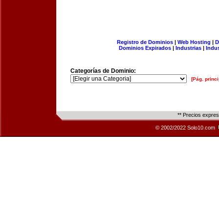
Registro de Dominios
|
Web Hosting
|
D
Dominios Expirados
|
Industrias
|
Indu
Categorías de Dominio:
[Pág. princi
** Precios expre
© 2002/2022 Solo10.com