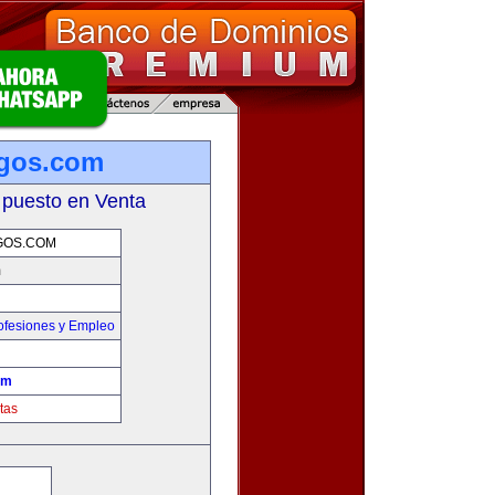
sgos.com
 puesto en Venta
GOS.COM
m
ofesiones y Empleo
om
tas