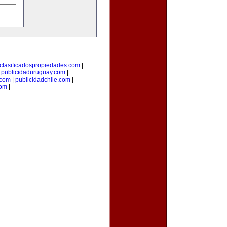
clasificadospropiedades.com
|
|
publicidaduruguay.com
|
.com
|
publicidadchile.com
|
com
|