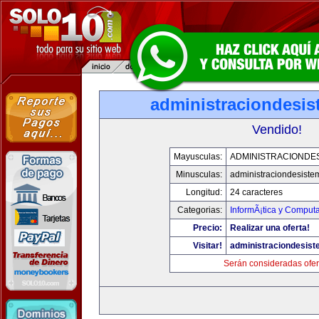
administraciondesi
Vendido!
Mayusculas:
ADMINISTRACIONDE
Minusculas:
administraciondesist
Longitud:
24 caracteres
Categorias:
InformÃ¡tica y Comput
Precio:
Realizar una oferta!
Visitar!
administraciondesis
Serán consideradas ofer