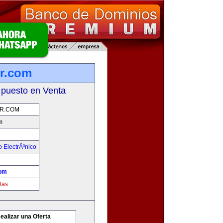
r.com
 puesto en Venta
R.COM
m
 ElectrÃ³nico
om
tas
ealizar una Oferta