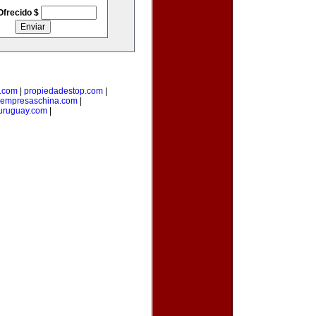
Ofrecido $
.com
|
propiedadestop.com
|
empresaschina.com
|
uruguay.com
|