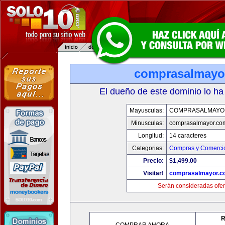
comprasalmayo
El dueño de este dominio lo ha
Mayusculas:
COMPRASALMAYO
Minusculas:
comprasalmayor.co
Longitud:
14 caracteres
Categorias:
Compras y Comercio
Precio:
$1,499.00
Visitar!
comprasalmayor.c
Serán consideradas ofer
R