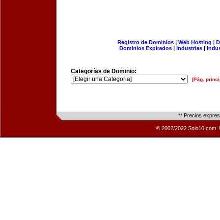
Registro de Dominios
|
Web Hosting
|
D
Dominios Expirados
|
Industrias
|
Indu
Categorías de Dominio:
[Pág. princi
** Precios expre
© 2002/2022 Solo10.com