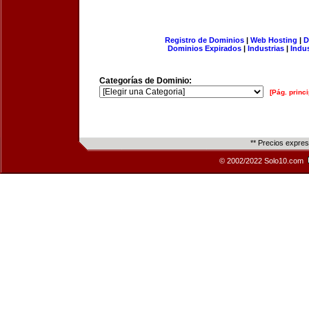
Registro de Dominios
|
Web Hosting
|
D
Dominios Expirados
|
Industrias
|
Indu
Categorías de Dominio:
[Pág. princi
** Precios expre
© 2002/2022 Solo10.com