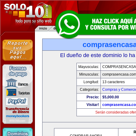
comprasencas
El dueño de este dominio lo ha
Mayusculas:
COMPRASENCASA
Minusculas:
comprasencasa.co
Longitud:
13 caracteres
Categorias:
Compras y Comercio
Precio:
$5,000.00
Visitar!
comprasencasa.c
Serán consideradas ofer
R