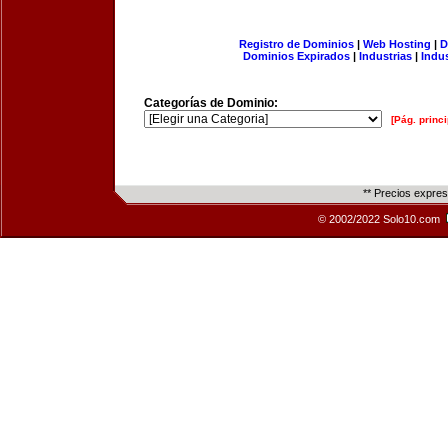
Registro de Dominios
|
Web Hosting
|
D
Dominios Expirados
|
Industrias
|
Indu
Categorías de Dominio:
[Pág. princi
** Precios expre
© 2002/2022 Solo10.com