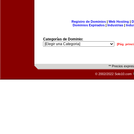
Registro de Dominios
|
Web Hosting
|
D
Dominios Expirados
|
Industrias
|
Indu
Categorías de Dominio:
[Pág. princi
** Precios expre
© 2002/2022 Solo10.com