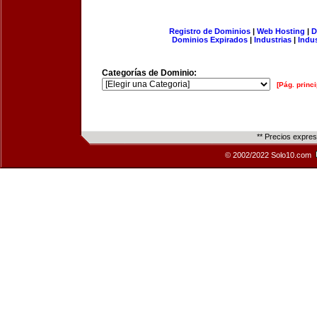
Registro de Dominios
|
Web Hosting
|
D
Dominios Expirados
|
Industrias
|
Indu
Categorías de Dominio:
[Pág. princi
** Precios expre
© 2002/2022 Solo10.com