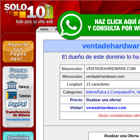
ventadehardwa
El dueño de este dominio lo ha
Mayusculas:
VENTADEHARDWARE.COM
Minusculas:
ventadehardware.com
Longitud:
15 caracteres
Categorias:
InformÃ¡tica y ComputaciÃ³n
,
V
Precio:
Realizar una oferta!
Visitar!
ventadehardware.com
Serán consideradas ofer
Realizar una Oferta