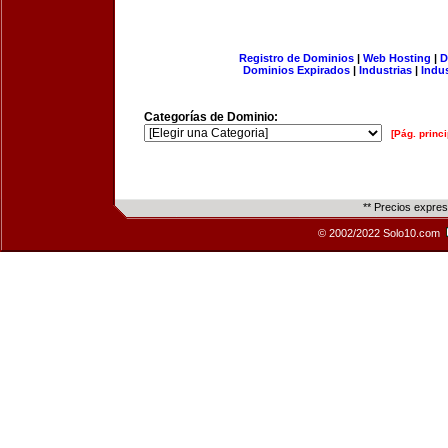
Registro de Dominios
|
Web Hosting
|
D
Dominios Expirados
|
Industrias
|
Indu
Categorías de Dominio:
[Pág. princi
** Precios expre
© 2002/2022 Solo10.com