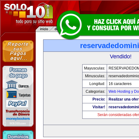
reservadedomin
Vendido!
Mayusculas:
RESERVADEDOM
Minusculas:
reservadedomini
Longitud:
16 caracteres
Categorias:
Web Hosting y Do
Precio:
Realizar una ofer
Visitar!
reservadedomin
Serán consideradas ofer