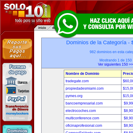
Dominios de la Categoría -
982 dominios en esta categ
Mostrando 1 de 150
Ver siguientes 150 >>
Nombre de Dominio
Preci
tradegate.com
$60,0
propiedadesmiami.com
$15,0
pymes.org
$15,0
bancoempresarial.com
$9,9
electrocoches.com
$8,9
multiconference.com
$8,9
oficinaprofesional.com
$8,9